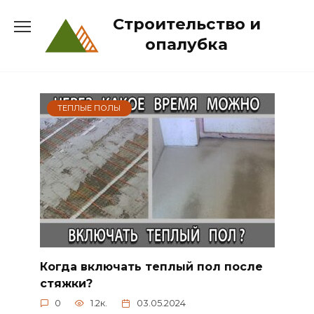
Перейти
Строительство и
к
содержанию
опалубка
ТЕПЛЫЕ ПОЛЫ
Когда включать теплый пол после
стяжки?
0
1.2к.
03.05.2024